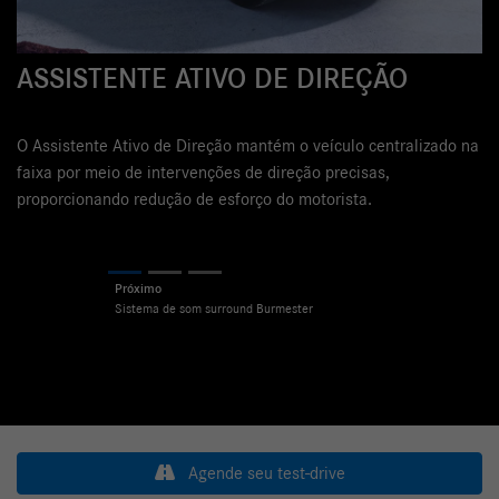
SI
BU
ASSISTENTE ATIVO DE DIREÇÃO
Desf
som 
O Assistente Ativo de Direção mantém o veículo centralizado na
des
faixa por meio de intervenções de direção precisas,
proporcionando redução de esforço do motorista.
Pr
Previous
Next
Agende seu test-drive