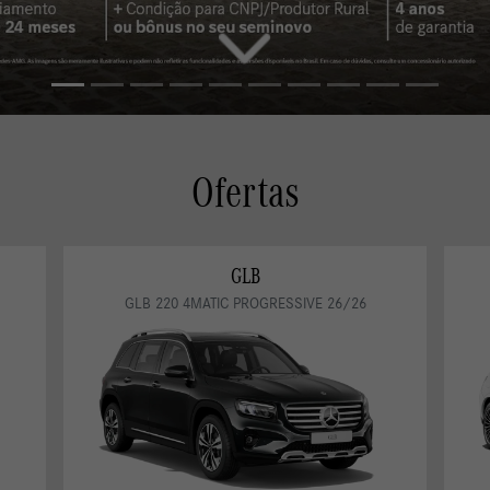
Ofertas
AMG GLA
AMG GLA 35 4MATIC 25/26
CONDIÇÃO CNPJ EM MG
AMG GLA 35
s.control_prev
De: R$ 547.900,00
R$ 515.026,00