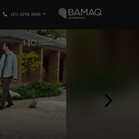
(31) 3298-3888
templates.temp