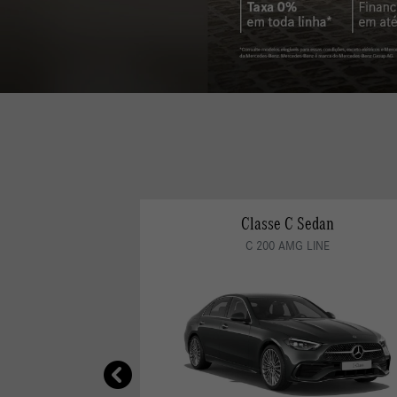
AMG Classe A Hatch
MERCEDES-AMG A 45 S 4MATIC 25/26
CONDIÇÃO CNPJ EM MG
AMG A 45s
templates.template-01.components.carousel.text
De: R$ 619.900,00
R$ 582.706,00