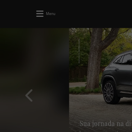
Menu
templates.template-01.components.carousel.texts.co