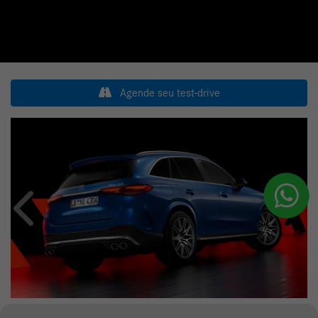
Agende seu test-drive
Anterior
Próxi