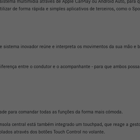
 sistema multimídia através de Apple CarPlay ou Android Auto, para
ilizar de forma rápida e simples aplicativos de terceiros, como o Spo
e sistema inovador reúne e interpreta os movimentos da sua mão e b
iferença entre o condutor e o acompanhante - para que ambos poss
dade para comandar todas as funções da forma mais cómoda.
 consola central está também integrado um touchpad, que reage a ge
rolados através dos botões Touch Control no volante.